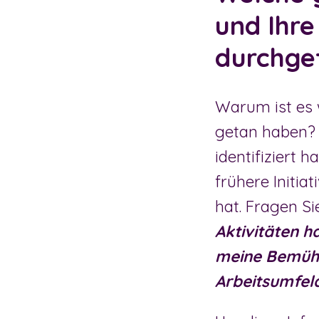
und Ihre
durchge
Warum ist es w
getan haben? 
identifiziert 
frühere Initia
hat. Fragen Si
Aktivitäten 
meine Bemühu
Arbeitsumfel