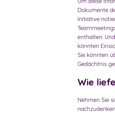
Um diese Info
Dokumente des
Initiative not
Teammeetings 
enthalten. Und
könnten Einsi
Sie könnten ü
Gedächtnis geb
Wie lief
Nehmen Sie si
nachzudenken,