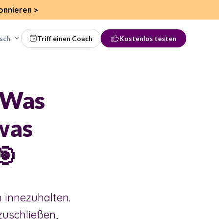
onnieren
>
sch
Triff einen Coach
Kostenlos testen
: Was
was
🎯
 innezuhalten.
uschließen,