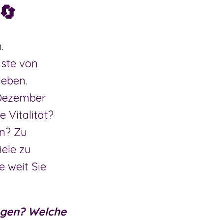
🔄
.
iste von
leben.
 Dezember
 Vitalität?
ln? Zu
iele zu
e weit Sie
ngen? Welche