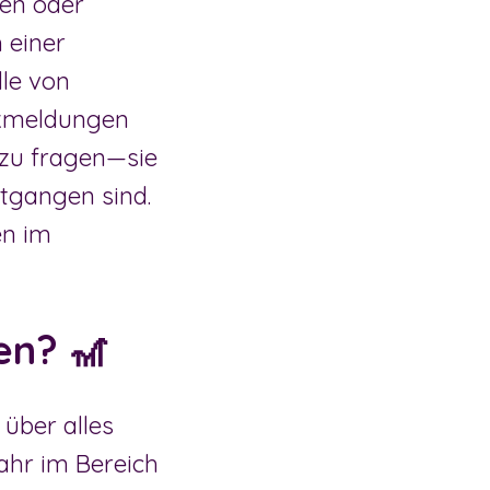
zen oder
 einer
lle von
ckmeldungen
t zu fragen—sie
ntgangen sind.
en im
en? 🎢
über alles
ahr im Bereich