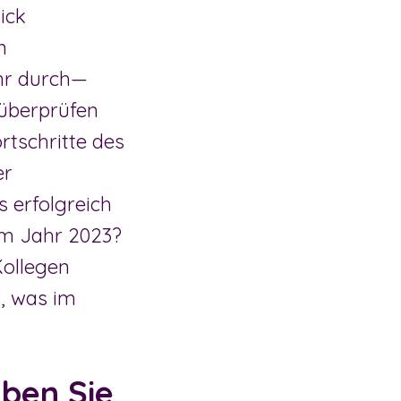
ick
n
ahr durch—
 überprüfen
rtschritte des
er
s erfolgreich
im Jahr 2023?
Kollegen
, was im
aben Sie