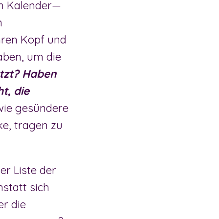
rem Kalender—
n
Ihren Kopf und
aben, um die
etzt? Haben
t, die
 wie gesündere
ke, tragen zu
r Liste der
statt sich
er die