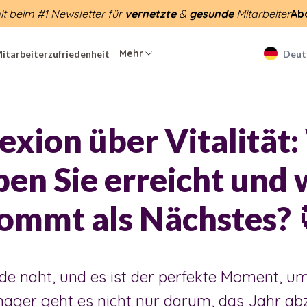
t beim #1 Newsletter für
vernetzte
&
gesunde
Mitarbeiter
Ab
Mehr
itarbeiterzufriedenheit
Deut
exion über Vitalität
ben Sie erreicht und 
ommt als Nächstes? 
e naht, und es ist der perfekte Moment, um
ager geht es nicht nur darum, das Jahr abz