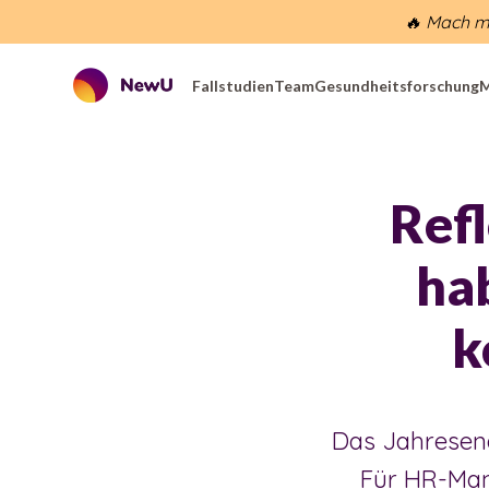
🔥 Mach mi
Fallstudien
Team
Gesundheitsforschung
M
Refl
ha
k
Das Jahresend
Für HR-Man