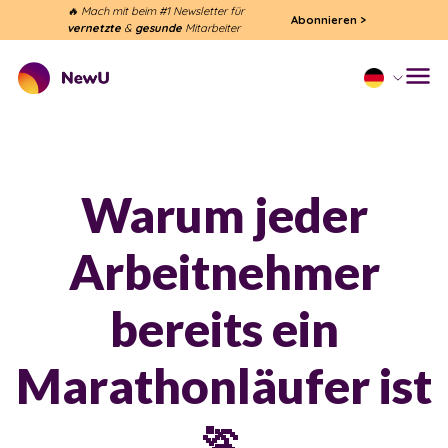
🔥 Mach mit beim #1 Newsletter für
Abonnieren
>
vernetzte
&
gesunde
Mitarbeiter
Warum jeder
Arbeitnehmer
bereits ein
Marathonläufer ist
🏃