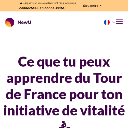
🔥 Rejoins la newsletter n°1 des salariés
Souscrire
>
connectés
&
en bonne santé.
Ce que tu peux
apprendre du Tour
de France pour ton
initiative de vitalité
🚴