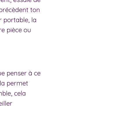
 précèdent ton
 portable, la
re pièce ou
ue penser à ce
ela permet
ble, cela
iller