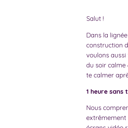
Salut !
Dans la lignée
construction 
voulons aussi 
du soir calme 
te calmer aprè
1 heure sans 
Nous comprenon
extrêmement e
écrans vidéo r