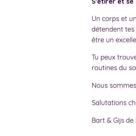
S'étirer et se
Un corps et un
détendent tes 
être un excell
Tu peux trouv
routines du so
Nous sommes im
Salutations c
Bart & Gijs d