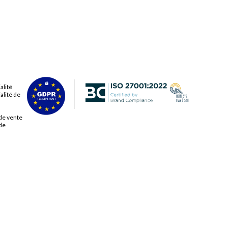
alité
alité de
de vente
de