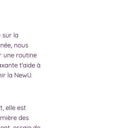
 sur la
rnée, nous
r une routine
axante t'aide à
ir la NewU.
, elle est
umière des
ent, essaie de