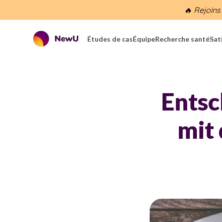
🔥 Rejoins
Études de cas
Équipe
Recherche santé
Sat
Entsc
mit