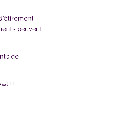
 d'étirement
rements peuvent
nts de
ewU !