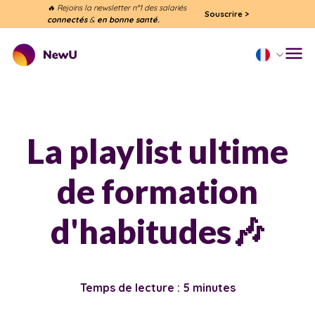
🔥 Rejoins la newsletter n°1 des salariés
Souscrire
>
connectés
&
en bonne santé.
La playlist ultime
de formation
d'habitudes🎶
Temps de lecture : 5 minutes