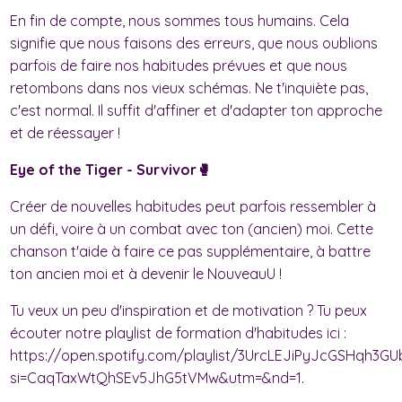
En fin de compte, nous sommes tous humains. Cela
signifie que nous faisons des erreurs, que nous oublions
parfois de faire nos habitudes prévues et que nous
retombons dans nos vieux schémas. Ne t'inquiète pas,
c'est normal. Il suffit d'affiner et d'adapter ton approche
et de réessayer !
Eye of the Tiger - Survivor🥊
Créer de nouvelles habitudes peut parfois ressembler à
un défi, voire à un combat avec ton (ancien) moi. Cette
chanson t'aide à faire ce pas supplémentaire, à battre
ton ancien moi et à devenir le NouveauU !
Tu veux un peu d'inspiration et de motivation ? Tu peux
écouter notre playlist de formation d'habitudes ici :
https://open.spotify.com/playlist/3UrcLEJiPyJcGSHqh3GU
si=CaqTaxWtQhSEv5JhG5tVMw&utm=&nd=1.