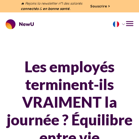
🔥 Rejoins la newsletter n°1 des salariés
Souscrire
>
connectés
&
en bonne santé.
Les employés
terminent-ils
VRAIMENT la
journée ? Équilibre
entre vie