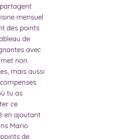
s partagent
uisine mensuel
nt des points
 tableau de
agnantes avec
ermet non
es, mais aussi
 récompenses
ù tu as
ter ce
té en ajoutant
ans Mario
 points de