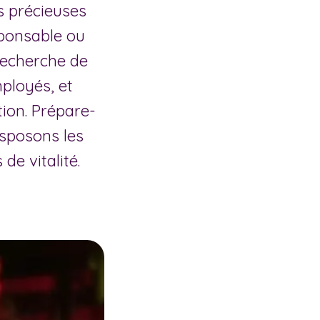
ns précieuses
sponsable ou
recherche de
ployés, et
ion. Prépare-
nsposons les
e vitalité.