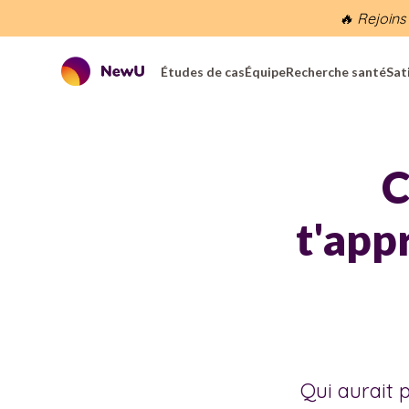
🔥 Rejoins
Études de cas
Équipe
Recherche santé
Sat
C
t'appr
Qui aurait 