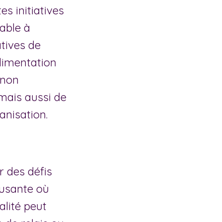
s initiatives
able à
atives de
alimentation
 non
mais aussi de
anisation.
r des défis
musante où
alité peut