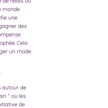
de relais ou
 le monde
ifie une
 gagner des
écompense
rophée. Cela
ager un mode

s autour de
in " où les
itiative de