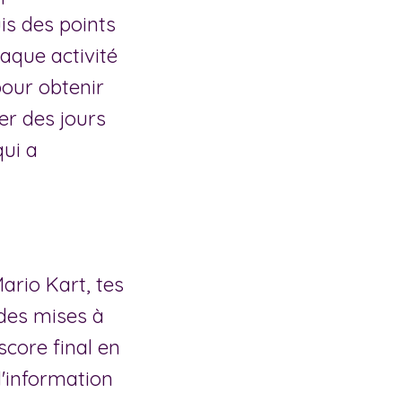
is des points
aque activité
pour obtenir
er des jours
qui a
rio Kart, tes
 des mises à
score final en
d'information