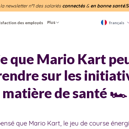
 la newsletter n°1 des salariés
connectés
&
en bonne santé.
S
Plus
isfaction des employés
français
e que Mario Kart pe
endre sur les initiat
matière de santé 🏎️
pensé que Mario Kart, le jeu de course énergi