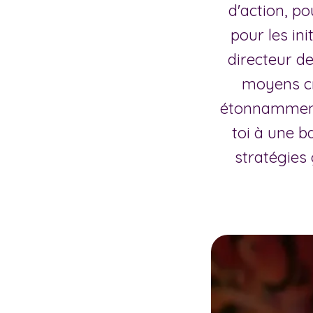
d'action, po
pour les in
directeur d
moyens cr
étonnamment,
toi à une b
stratégies