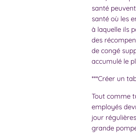
santé peuvent
santé où les 
à laquelle ils
des récompens
de congé supp
accumulé le pl
***Créer un ta
Tout comme tu
employés devr
jour régulière
grande pompe. 