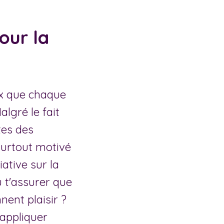
our la
ux que chaque
algré le fait
tes des
 surtout motivé
iative sur la
 t'assurer que
nent plaisir ?
 appliquer