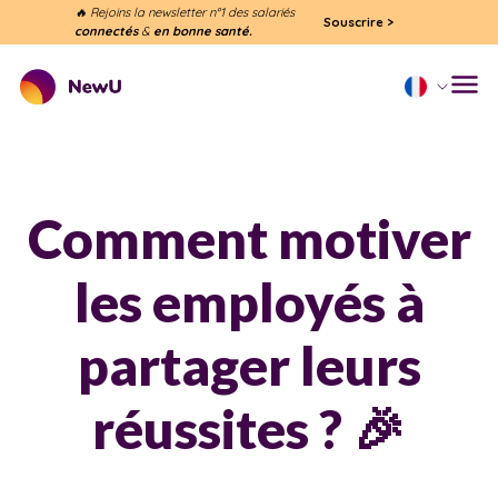
🔥 Rejoins la newsletter n°1 des salariés
Souscrire
>
connectés
&
en bonne santé.
Comment motiver
les employés à
partager leurs
réussites ? 🎉