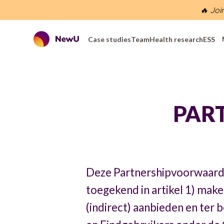
🔥 Joi
Case studies
Team
Health research
ESS
PAR
Deze Partnershipvoorwaarde
toegekend in artikel 1) mak
(indirect) aanbieden en ter