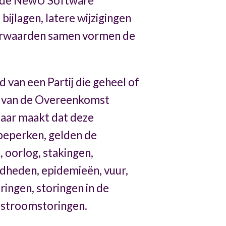
s de NewU Software
 bijlagen, latere wijzigingen
oorwaarden samen vormen de
 van een Partij die geheel of
fde van de Overeenkomst
tbaar maakt dat deze
 beperken, gelden de
 oorlog, stakingen,
gdheden, epidemieën, vuur,
ringen, storingen in de
, stroomstoringen.