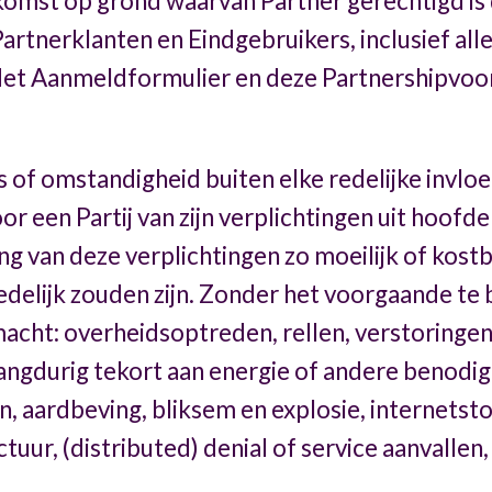
omst op grond waarvan Partner gerechtigd i
Partnerklanten en Eindgebruikers, inclusief alle
 Het Aanmeldformulier en deze Partnershipv
 of omstandigheid buiten elke redelijke invloed
oor een Partij van zijn verplichtingen uit hoo
ing van deze verplichtingen zo moeilijk of kos
delijk zouden zijn. Zonder het voorgaande te
acht: overheidsoptreden, rellen, verstoringen,
 langdurig tekort aan energie of andere benodi
, aardbeving, bliksem en explosie, internetsto
uur, (distributed) denial of service aanvallen