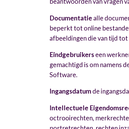
beantwoorden van vragen va
Documentatie
alle documen
beperkt tot online bestande
afbeeldingen die van tijd to
Eindgebruikers
een werknem
gemachtigd is om namens de 
Software.
Ingangsdatum
de ingangsda
Intellectuele Eigendomsre
octrooirechten, merkrecht
portretrechten, rechten in