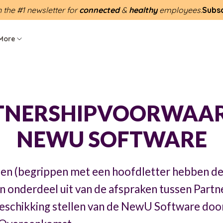
n the #1 newsletter for
connected
&
healthy
employees.
Subs
More
TNERSHIPVOORWAA
NEWU SOFTWARE
n (begrippen met een hoofdletter hebben de 
en onderdeel uit van de afspraken tussen Part
 beschikking stellen van de NewU Software doo