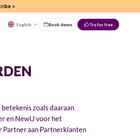
cribe
>
English
Book demo
Try for free
RDEN
betekenis zoals daaraan
ner en NewU voor het
r Partner aan Partnerklanten