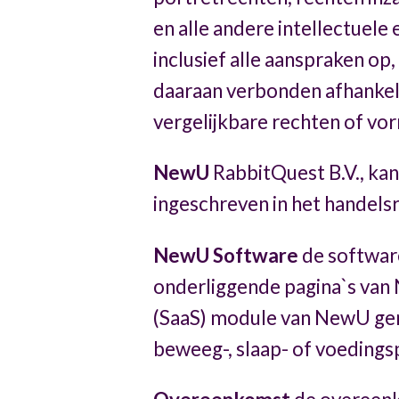
en alle andere intellectuele
inclusief alle aanspraken op,
daaraan verbonden afhankelij
vergelijkbare rechten of vo
NewU
RabbitQuest B.V., ka
ingeschreven in het handel
NewU Software
de software
onderliggende pagina`s van N
(SaaS) module van NewU gen
beweeg-, slaap- of voeding