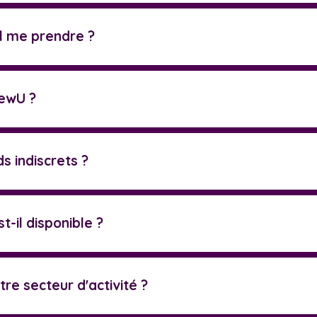
l me prendre ?
NewU ?
ds indiscrets ?
-il disponible ?
re secteur d'activité ?