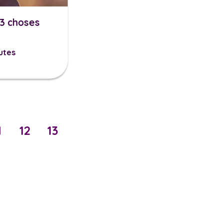
3 choses
utes
1
12
13