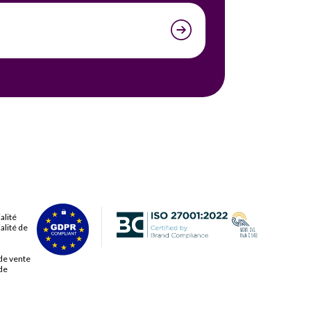
alité
alité de
de vente
de