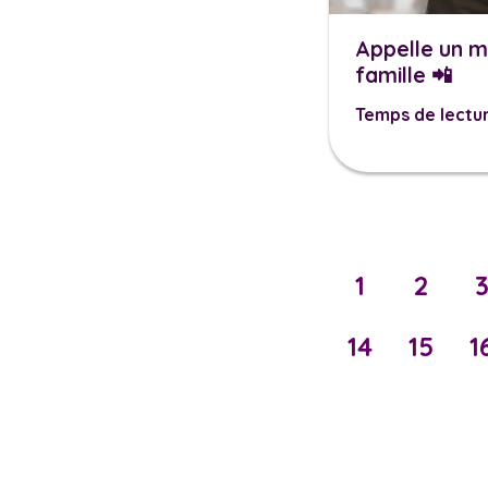
Appelle un 
famille 📲
Temps de lectur
1
2
14
15
1