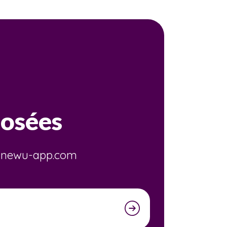
osées
fo@newu-app.com