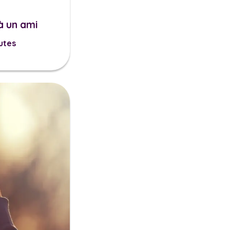
à un ami
utes