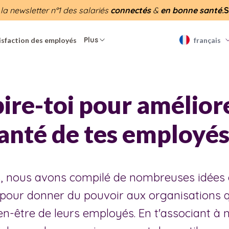
 la newsletter n°1 des salariés
connectés
&
en bonne santé.
S
Plus
isfaction des employés
français
pire-toi pour améliore
anté de tes employés
ns, nous avons compilé de nombreuses idées 
 pour donner du pouvoir aux organisations q
ien-être de leurs employés. En t'associant à 