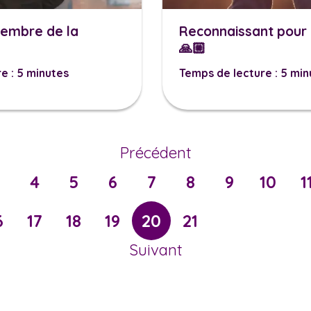
membre de la
Reconnaissant pour 
🙏🏼
e : 5 minutes
Temps de lecture : 5 min
Précédent
3
4
5
6
7
8
9
10
1
6
17
18
19
20
21
Suivant