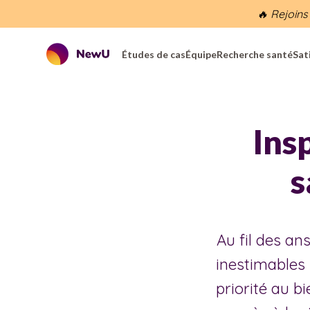
🔥 Rejoins
Études de cas
Équipe
Recherche santé
Sat
Ins
s
Au fil des a
inestimables
priorité au b