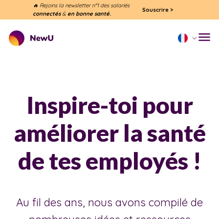
🔥 Rejoins la newsletter n°1 des salariés
Souscrire
>
connectés
&
en bonne santé.
Inspire-toi pour
améliorer la santé
de tes employés !
Au fil des ans, nous avons compilé de