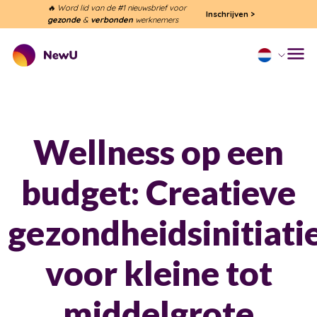
🔥 Word lid van de #1 nieuwsbrief voor
Inschrijven
>
gezonde
&
verbonden
werknemers
Wellness op een
budget: Creatieve
gezondheidsinitiati
voor kleine tot
middelgrote