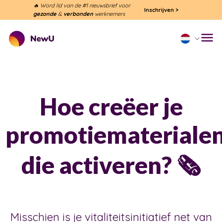
🔥 Word lid van de #1 nieuwsbrief voor
Inschrijven
>
gezonde
&
verbonden
werknemers
Hoe creëer je
promotiemateriale
die activeren? 🗞️
Misschien is je vitaliteitsinitiatief net van