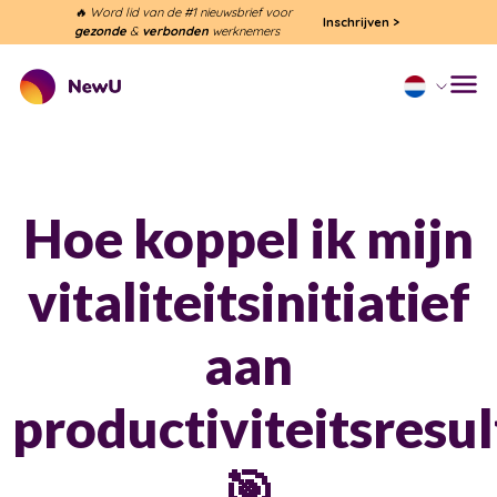
🔥 Word lid van de #1 nieuwsbrief voor
Inschrijven
>
gezonde
&
verbonden
werknemers
Hoe koppel ik mijn
vitaliteitsinitiatief
aan
productiviteitsresu
🎯