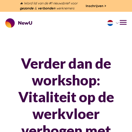
🔥 Word lid van de #1 nieuwsbrief voor
Inschrijven
>
gezonde
&
verbonden
werknemers
Verder dan de
workshop:
Vitaliteit op de
werkvloer
verhogen met