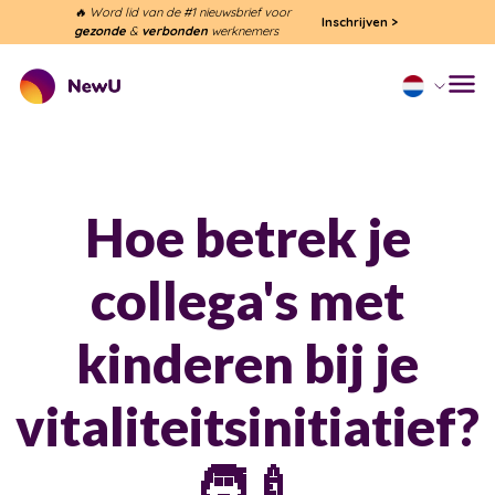
🔥 Word lid van de #1 nieuwsbrief voor
Inschrijven
>
gezonde
&
verbonden
werknemers
Hoe betrek je
collega's met
kinderen bij je
vitaliteitsinitiatief?
🧑‍🍼