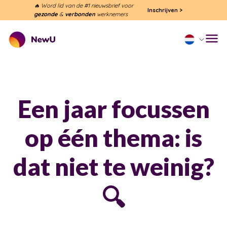
🔥 Word lid van de #1 nieuwsbrief voor
Inschrijven
>
gezonde
&
verbonden
werknemers
Een jaar focussen
op één thema: is
dat niet te weinig?
🔍