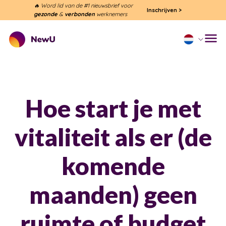
🔥 Word lid van de #1 nieuwsbrief voor
Inschrijven
>
gezonde
&
verbonden
werknemers
Hoe start je met
vitaliteit als er (de
komende
maanden) geen
ruimte of budget