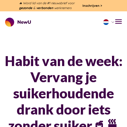
🔥 Word lid van de #1 nieuwsbrief voor
Inschrijven
>
gezonde
&
verbonden
werknemers
Habit van de week:
Vervang je
suikerhoudende
drank door iets
zonder suiker🥤🍵