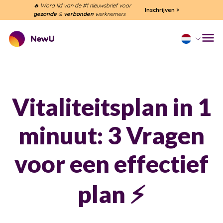
🔥 Word lid van de #1 nieuwsbrief voor
Inschrijven
>
gezonde
&
verbonden
werknemers
Vitaliteitsplan in 1
minuut: 3 Vragen
voor een effectief
plan ⚡