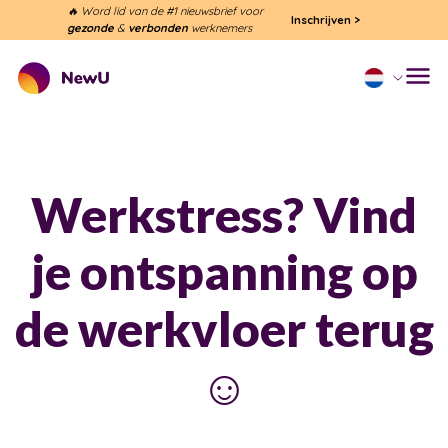
🔥 Word lid van de #1 nieuwsbrief voor
Inschrijven
>
gezonde
&
verbonden
werknemers
Werkstress? Vind
je ontspanning op
de werkvloer terug
☺️