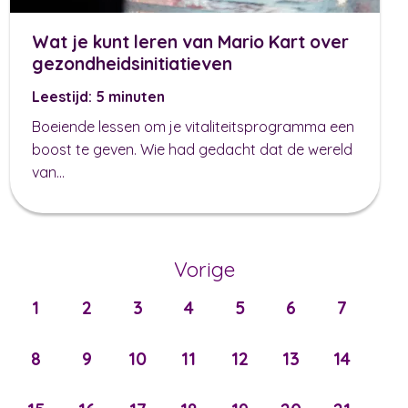
Wat je kunt leren van Mario Kart over
gezondheidsinitiatieven
Leestijd: 5 minuten
Boeiende lessen om je vitaliteitsprogramma een
boost te geven. Wie had gedacht dat de wereld
van...
Vorige
1
2
3
4
5
6
7
8
9
10
11
12
13
14