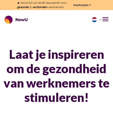
🔥 Word lid van de #1 nieuwsbrief voor
Inschrijven
>
gezonde
&
verbonden
werknemers
Laat je inspireren
om de gezondheid
van werknemers te
stimuleren!